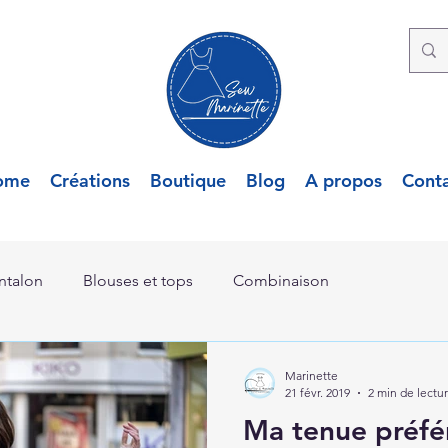
ome
Créations
Boutique
Blog
A propos
Cont
ntalon
Blouses et tops
Combinaison
Marinette
21 févr. 2019
2 min de lectu
Ma tenue préfér