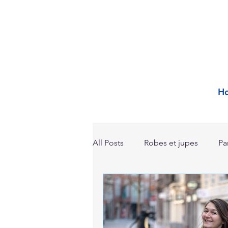
H
All Posts
Robes et jupes
Pa