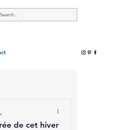
act
re
ée de cet hiver