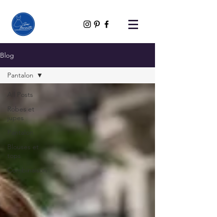
Blog
Pantalon
All Posts
Robes et
jupes
Pantalon
Blouses et
tops
Combinaison