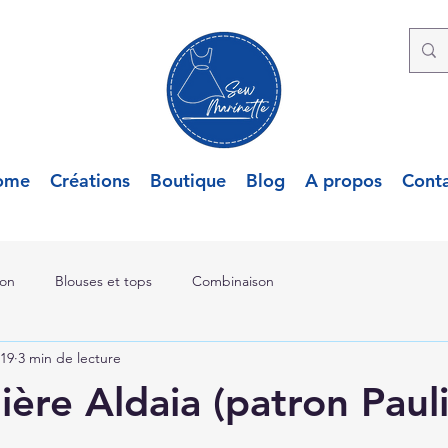
ome
Créations
Boutique
Blog
A propos
Cont
lon
Blouses et tops
Combinaison
019
3 min de lecture
ère Aldaia (patron Paul