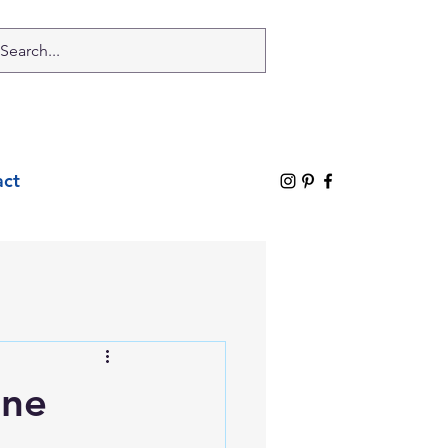
act
ine