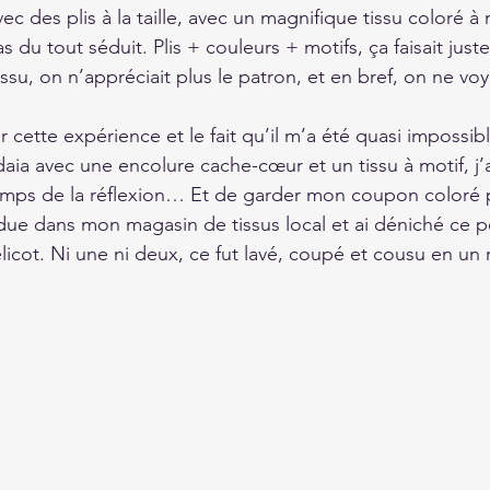
c des plis à la taille, avec un magnifique tissu coloré à m
s du tout séduit. Plis + couleurs + motifs, ça faisait just
issu, on n’appréciait plus le patron, et en bref, on ne voya
cette expérience et le fait qu’il m’a été quasi impossibl
daia avec une encolure cache-cœur et un tissu à motif, j’
emps de la réflexion… Et de garder mon coupon coloré p
ue dans mon magasin de tissus local et ai déniché ce pet
licot. Ni une ni deux, ce fut lavé, coupé et cousu en un