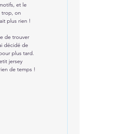
otifs, et le 
e trop, on 
it plus rien !
e de trouver 
ai décidé de 
our plus tard.
it jersey 
 rien de temps !