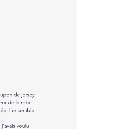
upon de jersey 
œur de la robe 
sée, l’ensemble 
j’avais voulu 