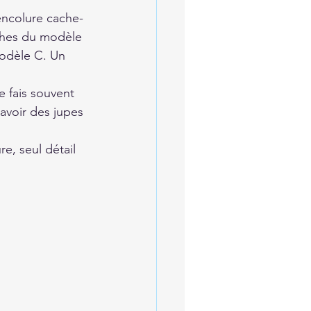
encolure cache-
ches du modèle 
odèle C. Un 
e fais souvent 
avoir des jupes 
re, seul détail 