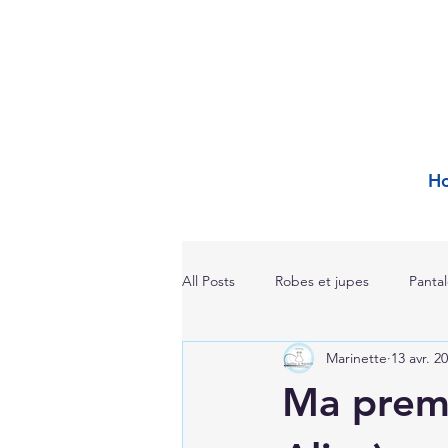
H
All Posts
Robes et jupes
Panta
Marinette
13 avr. 2
Ma premi