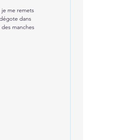
 je me remets 
t dégote dans 
te des manches 