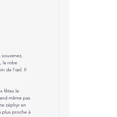
s souvenez, 
, la robe 
n de l’œil. Il 
 fêtes le 
quand même pas 
ite zéphyr en 
la plus proche à 