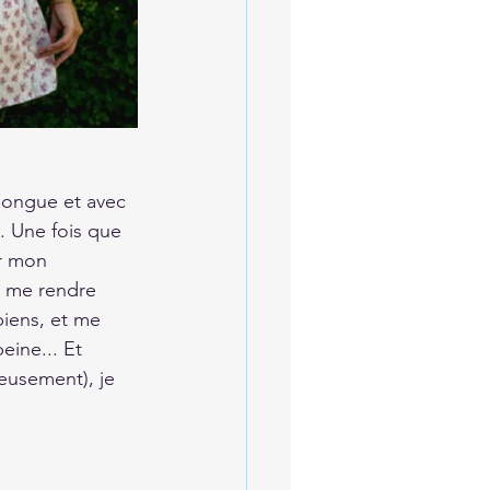
longue et avec 
. Une fois que 
ur mon 
r me rendre 
biens, et me 
eine... Et 
eusement), je 