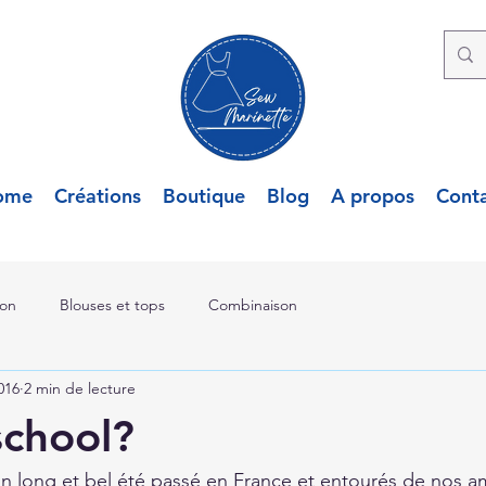
ome
Créations
Boutique
Blog
A propos
Cont
lon
Blouses et tops
Combinaison
016
2 min de lecture
school?
un long et bel été passé en France et entourés de nos ami