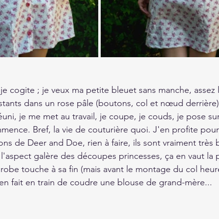
e cogite ; je veux ma petite bleuet sans manche, assez 
tants dans un rose pâle (boutons, col et nœud derrière)
réuni, je me met au travail, je coupe, je couds, je pose s
ence. Bref, la vie de couturière quoi. J'en profite pou
s de Deer and Doe, rien à faire, ils sont vraiment très 
l'aspect galère des découpes princesses, ça en vaut la p
 robe touche à sa fin (mais avant le montage du col heur
 en fait en train de coudre une blouse de grand-mère...