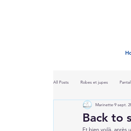
H
All Posts
Robes et jupes
Panta
Marinette
9 sept. 2
Back to 
Et bien voilà, après 