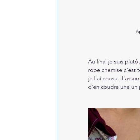
A
Au final je suis plut
robe chemise c'est t
je l'ai cousu. J'ass
d'en coudre une un p