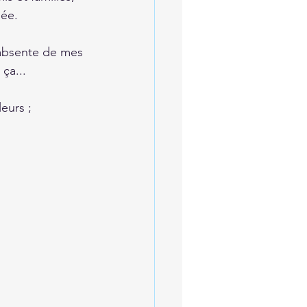
née.
é absente de mes 
ça...
eurs ;