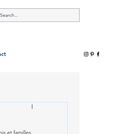
act
s et familles, 