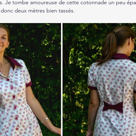
sus. Je tombe amoureuse de cette cotonnade un peu épai
nd donc deux mètres bien tassés.