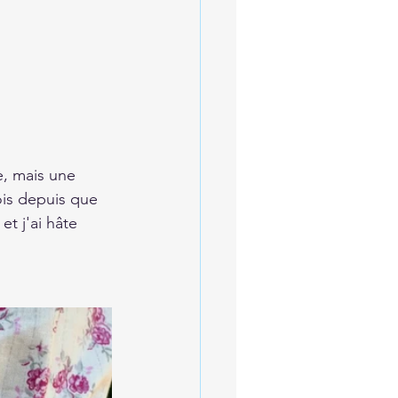
e, mais une 
ois depuis que 
t j'ai hâte 